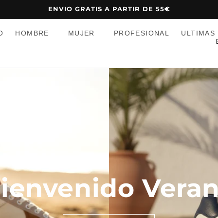
ENVIO GRATIS A PARTIR DE 55€
O
HOMBRE
MUJER
PROFESIONAL
ULTIMAS
a
í
s
/
r
e
i
ó
ienvenido Vera